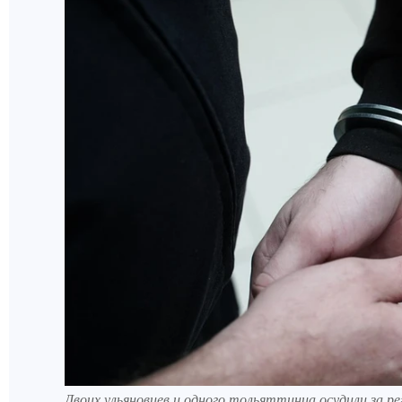
Двоих ульяновцев и одного тольяттинца осудили за 