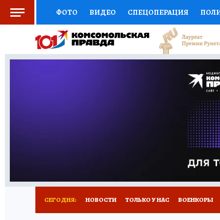
ФОТО
ВИДЕО
СПЕЦОПЕРАЦИЯ
ПОЛ
СОЦПОДДЕРЖКА
НАУКА
СПОРТ
КО
ВЫБОР ЭКСПЕРТОВ
ДОКТОР
ФИНАНС
КНИЖНАЯ ПОЛКА
ПРОГНОЗЫ НА СПОРТ
ПРЕСС-ЦЕНТР
НЕДВИЖИМОСТЬ
ТЕЛЕ
РАДИО КП
РЕКЛАМА
ТЕСТЫ
НОВОЕ 
СЕГОДНЯ:
НОВОСТИ
ТОЛЬКО У НАС
ВОЕНКОРЫ