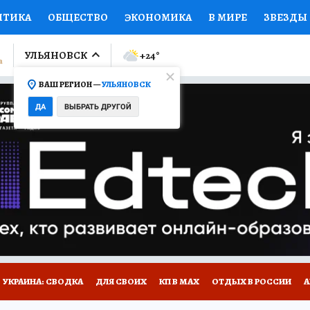
ИТИКА
ОБЩЕСТВО
ЭКОНОМИКА
В МИРЕ
ЗВЕЗДЫ
ЛУМНИСТЫ
ПРОИСШЕСТВИЯ
НАЦИОНАЛЬНЫЕ ПРОЕК
УЛЬЯНОВСК
+24
°
ВАШ РЕГИОН —
УЛЬЯНОВСК
Ы
ОТКРЫВАЕМ МИР
Я ЗНАЮ
СЕМЬЯ
ЖЕНСКИЕ СЕ
ДА
ВЫБРАТЬ ДРУГОЙ
ПРОМОКОДЫ
СЕРИАЛЫ
СПЕЦПРОЕКТЫ
ДЕФИЦИТ
ВИЗОР
КОЛЛЕКЦИИ
КОНКУРСЫ
РАБОТА У НАС
ГИ
НА САЙТЕ
УКРАИНА: СВОДКА
ДЛЯ СВОИХ
КП В МАХ
ОТДЫХ В РОССИИ
А