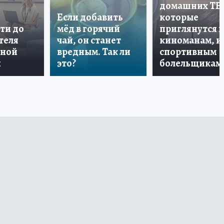
домашних ТВ
Если добавить
которые
ти до
мёд в горячий
приглянутся 
теля
чай, он станет
киноманам, и
дной
вредным. Так ли
спортивным
и
это?
болельщикам