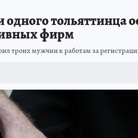
АФИША
ИСПЫТАНО НА СЕБЕ
и одного тольяттинца о
тивных фирм
орил троих мужчин к работам за регистра