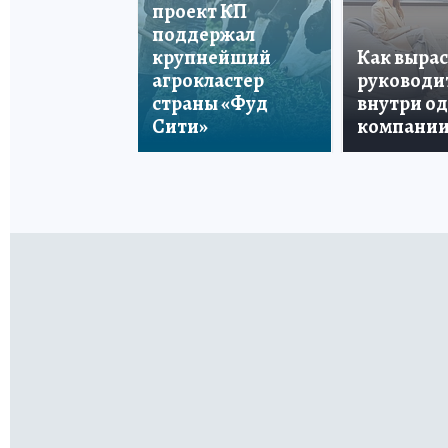
проект КП
поддержал
крупнейший
Как вырас
агрокластер
руководи
страны «Фуд
внутри о
Сити»
компани