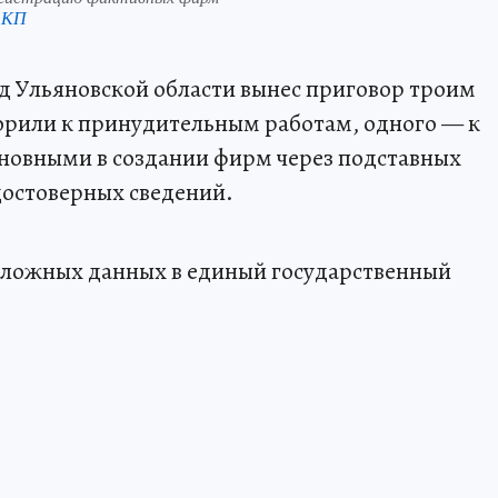
 КП
д Ульяновской области вынес приговор троим
орили к принудительным работам, одного — к
иновными в создании фирм через подставных
достоверных сведений.
е ложных данных в единый государственный