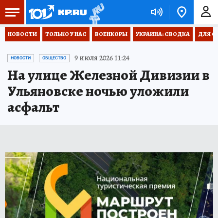
НОВОСТИ
ТОЛЬКО У НАС
ВОЕНКОРЫ
УКРАИНА: СВОДКА
ДЛЯ С
9 июля 2026 11:24
НОВОСТИ
ОБЩЕСТВО
На улице Железной Дивизии в
Ульяновске ночью уложили
асфальт