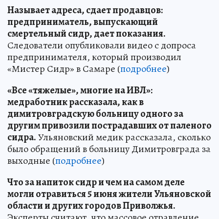
Называет адреса, сдает продавцов:
предприниматель, выпускающий
смертельный сидр, дает показания.
Следователи опубликовали видео с допроса
предпринимателя, который производил
«Мистер Сидр» в Самаре (
подробнее
)
«Все «тяжелые», многие на ИВЛ»:
медработник рассказала, как в
димитровградскую больницу одного за
другим привозили пострадавших от паленого
сидра.
Ульяновский медик рассказала, сколько
было обращений в больницу Димитровграда за
выходные (
подробнее
)
Что за напиток сидр и чем на самом деле
могли отравиться 5 июня жители Ульяновской
области и других городов Приволжья.
Эксперты считают, что массовое отравление