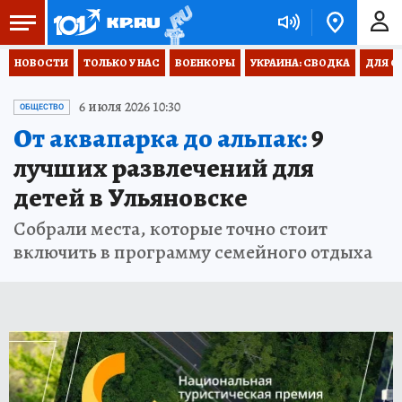
НОВОСТИ
ТОЛЬКО У НАС
ВОЕНКОРЫ
УКРАИНА: СВОДКА
ДЛЯ С
6 июля 2026 10:30
ОБЩЕСТВО
От аквапарка до альпак:
9
лучших развлечений для
детей в Ульяновске
Собрали места, которые точно стоит
включить в программу семейного отдыха