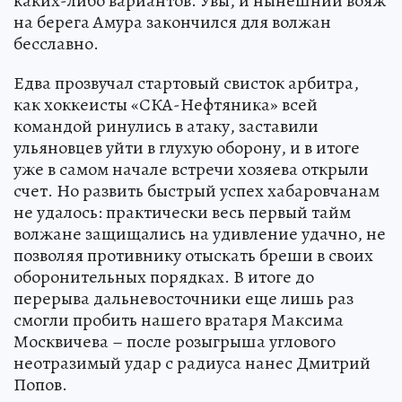
каких-либо вариантов. Увы, и нынешний вояж
на берега Амура закончился для волжан
бесславно.
Едва прозвучал стартовый свисток арбитра,
как хоккеисты «СКА-Нефтяника» всей
командой ринулись в атаку, заставили
ульяновцев уйти в глухую оборону, и в итоге
уже в самом начале встречи хозяева открыли
счет. Но развить быстрый успех хабаровчанам
не удалось: практически весь первый тайм
волжане защищались на удивление удачно, не
позволяя противнику отыскать бреши в своих
оборонительных порядках. В итоге до
перерыва дальневосточники еще лишь раз
смогли пробить нашего вратаря Максима
Москвичева – после розыгрыша углового
неотразимый удар с радиуса нанес Дмитрий
Попов.