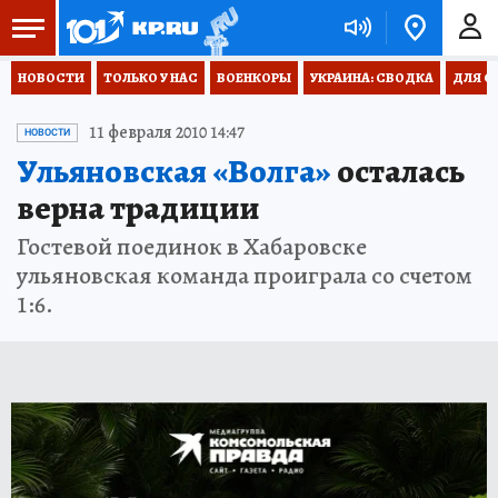
НОВОСТИ
ТОЛЬКО У НАС
ВОЕНКОРЫ
УКРАИНА: СВОДКА
ДЛЯ С
11 февраля 2010 14:47
НОВОСТИ
Ульяновская «Волга»
осталась
верна традиции
Гостевой поединок в Хабаровске
ульяновская команда проиграла со счетом
1:6.