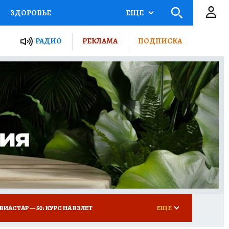
ЗДОРОВЬЕ
ЕЩЕ
ТЫ РОССИИ
РАДИО
РЕКЛАМА
ПОДПИСКА
КРЕТЫ
ПУТЕВОДИТЕЛЬ
 ЖЕЛЕЗА
ТУРИЗМ
Д ПОТРЕБИТЕЛЯ
ВСЕ О КП
ВИАСТАР — 50: КУРС НА ВЗЛЕТ
ЕЩЕ