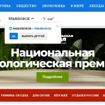
ИТИКА
ОБЩЕСТВО
ЭКОНОМИКА
В МИРЕ
ЗВЕЗДЫ
ЛУМНИСТЫ
ПРОИСШЕСТВИЯ
НАЦИОНАЛЬНЫЕ ПРОЕК
УЛЬЯНОВСК
+23
°
ВАШ РЕГИОН —
УЛЬЯНОВСК
Ы
ОТКРЫВАЕМ МИР
Я ЗНАЮ
СЕМЬЯ
ЖЕНСКИЕ СЕ
ДА
ВЫБРАТЬ ДРУГОЙ
ПРОМОКОДЫ
СЕРИАЛЫ
СПЕЦПРОЕКТЫ
ДЕФИЦИТ
ВИЗОР
КОЛЛЕКЦИИ
КОНКУРСЫ
РАБОТА У НАС
ГИ
НА САЙТЕ
УКРАИНА: СВОДКА
ДЛЯ СВОИХ
КП В МАХ
ОТДЫХ В РОССИИ
А