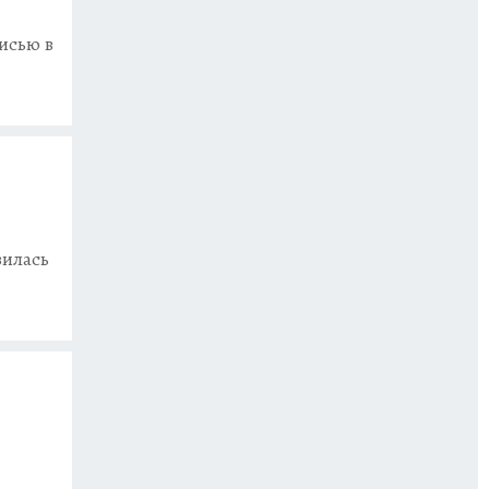
исью в
зилась