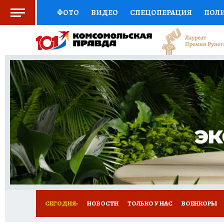
ФОТО
ВИДЕО
СПЕЦОПЕРАЦИЯ
ПОЛ
СОЦПОДДЕРЖКА
НАУКА
СПОРТ
КО
ВЫБОР ЭКСПЕРТОВ
ДОКТОР
ФИНАНС
КНИЖНАЯ ПОЛКА
ПРОГНОЗЫ НА СПОРТ
ПРЕСС-ЦЕНТР
НЕДВИЖИМОСТЬ
ТЕЛЕ
РАДИО КП
РЕКЛАМА
ТЕСТЫ
НОВОЕ 
СЕГОДНЯ:
НОВОСТИ
ТОЛЬКО У НАС
ВОЕНКОРЫ