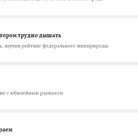
котором трудно дышать
ь, изучив рейтинг федерального минприроды
тие с юбилейным размахом
ораем