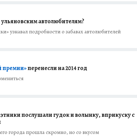
ь ульяновским автолюбителям?
и» узнавал подробности о забавах автолюбителей
й премии»
перенесли на 2014 год
измениться
этники послушали гудок и волынку, вприкуску с
и
его города прошла скромно, но со вкусом