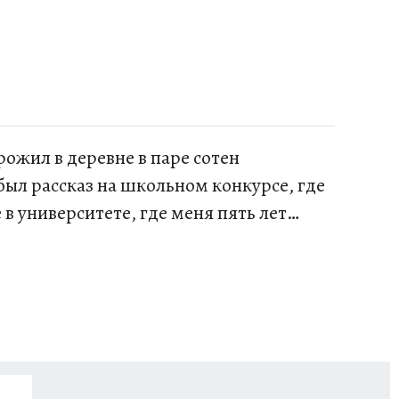
рожил в деревне в паре сотен
ыл рассказ на школьном конкурсе, где
 университете, где меня пять лет
ыть журналистом. Первый опыт штатного
од прервала военная служба под
ва. В «Комсомолке» с июля 2011 года.
учается. Не люблю про политику и