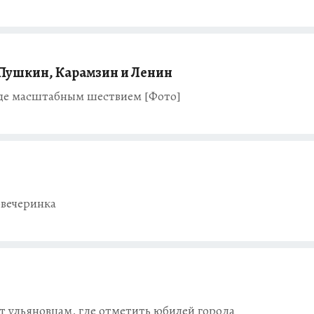
 Пушкин, Карамзин и Ленин
оде масштабным шествием [Фото]
овечеринка
т ульяновцам, где отметить юбилей города